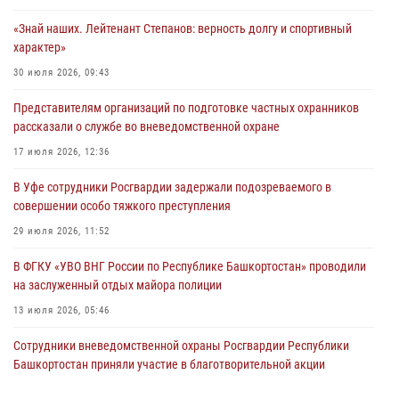
«Знай наших. Лейтенант Степанов: верность долгу и спортивный
«Знай наших. Лейтенант Степанов: верность долгу и спортивный
характер»
характер»
30 июля 2026, 09:43
30 июля 2026, 09:43
В Уфе сотрудники Росгвардии задержали подозреваемого в
Представителям организаций по подготовке частных охранников
совершении особо тяжкого преступления
рассказали о службе во вневедомственной охране
29 июля 2026, 11:52
17 июля 2026, 12:36
В Уфе сотрудники Росгвардии задержали подозреваемого в
В Уфе сотрудники Росгвардии задержали подозреваемого в
хищении товара из магазина
совершении особо тяжкого преступления
29 июля 2026, 05:41
29 июля 2026, 11:52
В ФГКУ «УВО ВНГ России по Республике Башкортостан» проводили
на заслуженный отдых майора полиции
13 июля 2026, 05:46
Сотрудники вневедомственной охраны Росгвардии Республики
Башкортостан приняли участие в благотворительной акции
27 июля 2026, 11:10
1