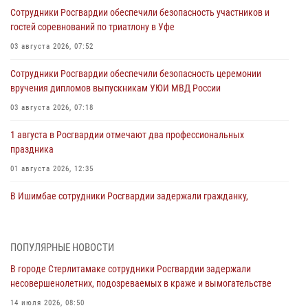
Сотрудники Росгвардии обеспечили безопасность участников и
гостей соревнований по триатлону в Уфе
03 августа 2026, 07:52
Сотрудники Росгвардии обеспечили безопасность церемонии
вручения дипломов выпускникам УЮИ МВД России
03 августа 2026, 07:18
1 августа в Росгвардии отмечают два профессиональных
праздника
01 августа 2026, 12:35
В Ишимбае сотрудники Росгвардии задержали гражданку,
подозреваемую в серии краж из продуктового магазина
31 июля 2026, 06:45
ПОПУЛЯРНЫЕ НОВОСТИ
В Чишминском районе сотрудники Росгвардии провели
В городе Стерлитамаке сотрудники Росгвардии задержали
волейбольный турнир на открытом воздухе
несовершенолетних, подозреваемых в краже и вымогательстве
30 июля 2026, 09:56
14 июля 2026, 08:50