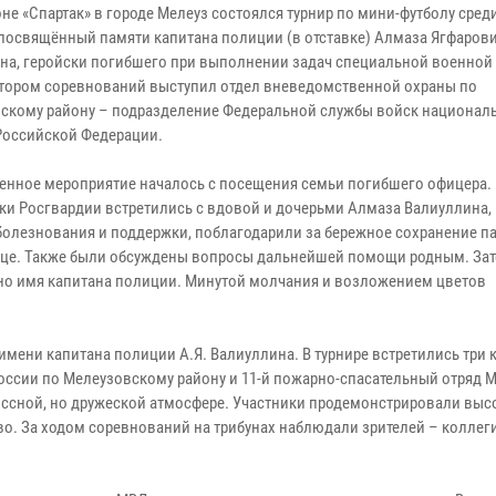
оне «Спартак» в городе Мелеуз состоялся турнир по мини-футболу сре
, посвящённый памяти капитана полиции (в отставке) Алмаза Ягфаров
на, геройски погибшего при выполнении задач специальной военной
тором соревнований выступил отдел вневедомственной охраны по
скому району – подразделение Федеральной службы войск национал
Российской Федерации.
енное мероприятие началось с посещения семьи погибшего офицера.
ки Росгвардии встретились с вдовой и дочерьми Алмаза Валиуллина,
болезнования и поддержки, поблагодарили за бережное сохранение п
тце. Также были обсуждены вопросы дальнейшей помощи родным. За
чено имя капитана полиции. Минутой молчания и возложением цветов
мени капитана полиции А.Я. Валиуллина. В турнире встретились три
оссии по Мелеузовскому району и 11-й пожарно-спасательный отряд 
иссной, но дружеской атмосфере. Участники продемонстрировали выс
во. За ходом соревнований на трибунах наблюдали зрителей – коллеги