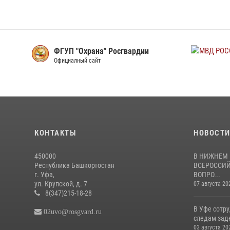
РОСГВАРДИЯ
ФГУП "Охрана" Росгвардии
Официалный сайт
Официалный сайт
КОНТАКТЫ
НОВОСТ
450000
В НИЖНЕМ 
Республика Башкортостан
ВСЕРОССИЙ
г. Уфа,
ВОПРО...
ул. Крупской, д. 7
07 августа 20
8(347)215-18-28
В Уфе сотр
02uvo@rosgvard.ru
следам зад
03 августа 20