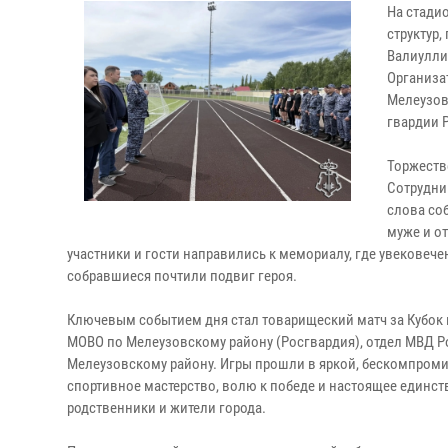
На стади
структур
Валиулли
Организа
Мелеузов
гвардии 
Торжеств
Сотрудни
слова со
муже и о
участники и гости направились к мемориалу, где увекове
собравшиеся почтили подвиг героя.
Ключевым событием дня стал товарищеский матч за Кубок и
МОВО по Мелеузовскому району (Росгвардия), отдел МВД Р
Мелеузовскому району. Игры прошли в яркой, бескомпром
спортивное мастерство, волю к победе и настоящее единст
родственники и жители города.