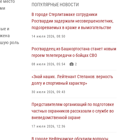
ое место
01 августа 2026, 12:35
ПОПУЛЯРНЫЕ НОВОСТИ
ыми
В Ишимбае сотрудники Росгвардии
В городе Стерлитамаке сотрудники
задержали гражданку, подозреваемую в
Росгвардии задержали несовершенолетних,
серии краж из продуктового магазина
подозреваемых в краже и вымогательстве
ные и
ожена
31 июля 2026, 06:45
14 июля 2026, 08:50
ьшую роль
В Чишминском районе сотрудники
Росгвардеец из Башкортостана станет новым
Росгвардии провели волейбольный турнир на
героем телепередачи о бойцах СВО
открытом воздухе
08 июля 2026, 05:54
2
30 июля 2026, 09:56
«Знай наших. Лейтенант Степанов: верность
«Знай наших. Лейтенант Степанов: верность
долгу и спортивный характер»
долгу и спортивный характер»
30 июля 2026, 09:43
30 июля 2026, 09:43
Представителям организаций по подготовке
В Уфе сотрудники Росгвардии задержали
частных охранников рассказали о службе во
подозреваемого в совершении особо тяжкого
вневедомственной охране
преступления
17 июля 2026, 12:36
29 июля 2026, 11:52
В городе Нефтекамске обсудили вопросы