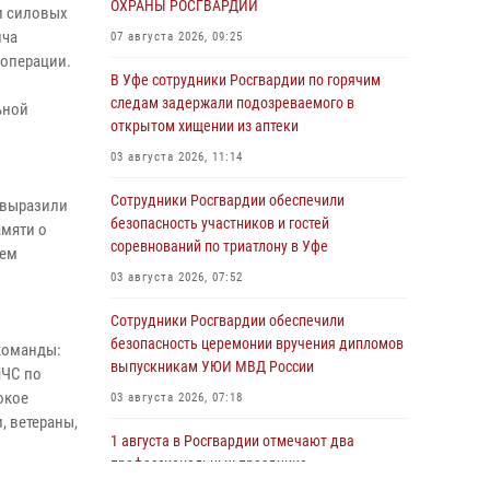
ОХРАНЫ РОСГВАРДИИ
ди силовых
ича
07 августа 2026, 09:25
 операции.
В Уфе сотрудники Росгвардии по горячим
следам задержали подозреваемого в
ьной
открытом хищении из аптеки
03 августа 2026, 11:14
Сотрудники Росгвардии обеспечили
 выразили
безопасность участников и гостей
амяти о
соревнований по триатлону в Уфе
тем
03 августа 2026, 07:52
Сотрудники Росгвардии обеспечили
безопасность церемонии вручения дипломов
 команды:
выпускникам УЮИ МВД России
МЧС по
окое
03 августа 2026, 07:18
, ветераны,
1 августа в Росгвардии отмечают два
профессиональных праздника