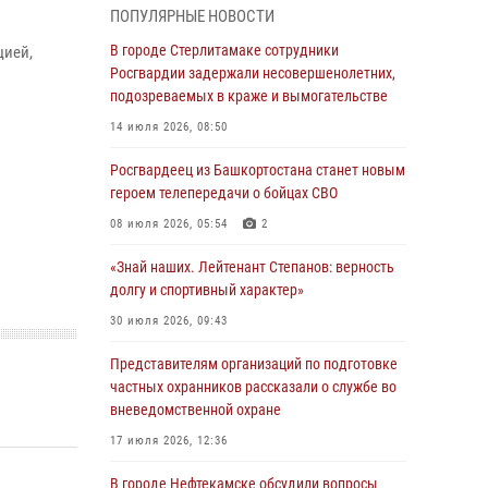
01 августа 2026, 12:35
ПОПУЛЯРНЫЕ НОВОСТИ
х
В Ишимбае сотрудники Росгвардии
В городе Стерлитамаке сотрудники
цией,
задержали гражданку, подозреваемую в
Росгвардии задержали несовершенолетних,
серии краж из продуктового магазина
подозреваемых в краже и вымогательстве
31 июля 2026, 06:45
14 июля 2026, 08:50
В Чишминском районе сотрудники
Росгвардеец из Башкортостана станет новым
Росгвардии провели волейбольный турнир на
героем телепередачи о бойцах СВО
открытом воздухе
08 июля 2026, 05:54
2
30 июля 2026, 09:56
«Знай наших. Лейтенант Степанов: верность
«Знай наших. Лейтенант Степанов: верность
долгу и спортивный характер»
долгу и спортивный характер»
30 июля 2026, 09:43
30 июля 2026, 09:43
Представителям организаций по подготовке
В Уфе сотрудники Росгвардии задержали
частных охранников рассказали о службе во
подозреваемого в совершении особо тяжкого
вневедомственной охране
преступления
17 июля 2026, 12:36
29 июля 2026, 11:52
В городе Нефтекамске обсудили вопросы