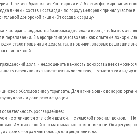
ерии 10-летия образования Росгвардии и 215-летия формирования вой
ядка личный состав Росгвардии по городу Белорецк принял участие в
рительной донорской акции «От сердца к сердцу».
ки и ветераны ведомства безвозмездно сдали кровь, чтобы помочь тем
я в переливании. В мероприятии участвовали как опытные доноры, дл
юдям стала привычным делом, так и новички, впервые решившие вне
спасение жизней.
 гражданский долг, и недооценить важность донорства невозможно: ч
енного переливания зависит жизнь человека», — отметил командир в
дицинское обследование у терапевта. Для начинающих доноров орган
группу крови и дали рекомендации.
л сознательность росгвардейцев:
чем не отличается от любой другой, — с улыбкой пояснил доктор. — Но
овью. И у этих людей оно максимально ответственное. Они регулярн
т, их кровь — огромная помощь для реципиентов».