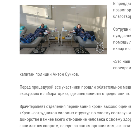
В преддв
правопор
благотво
Сотрудни
нуждаетс
помощь л
вклад в 
«Это наш
своеврем
капитан полиции Антон Сучков.
Перед процедурой все участники прошли обязательное ме
экскурсию в лабораторию, где специалисты определили их 
Врач-терапевт отделения переливания крови высоко оцени
«Кровь сотрудников силовых структур по своему составу ни
донорстве важнее всего отношение человека к своему здор
занимаются спортом, следят за своим организмом, а значи