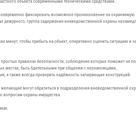
частного объекта современными техническими средствами.
своевременно фиксировать возможное проникновение на охраняемую
ульт дежурного, группа задержания вневедомственной охраны незамед
х минут, чтобы прибыть на объект, оперативно оценить ситуацию и з
о простых правилах безопасности, соблюдение которых поможет не по
ных местах, быть бдительными при общении с незнакомцами,
, а также всегда проверять надёжность запирающих конструкций.
се желающие могут обратиться в подразделения вневедомственной ох
по вопросам охраны имущества.
амак.