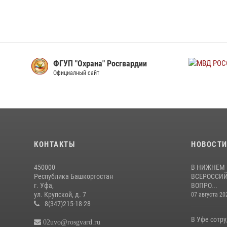
АРДИЯ
ФГУП "Охрана" Росгвардии
ный сайт
Официалный сайт
КОНТАКТЫ
НОВОСТ
450000
В НИЖНЕМ 
Республика Башкортостан
ВСЕРОССИЙ
г. Уфа,
ВОПРО...
ул. Крупской, д. 7
07 августа 20
8(347)215-18-28
В Уфе сотр
02uvo@rosgvard.ru