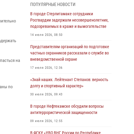
01 августа 2026, 12:35
ПОПУЛЯРНЫЕ НОВОСТИ
В Ишимбае сотрудники Росгвардии
В городе Стерлитамаке сотрудники
задержали гражданку, подозреваемую в
Росгвардии задержали несовершенолетних,
лительно
серии краж из продуктового магазина
подозреваемых в краже и вымогательстве
31 июля 2026, 06:45
14 июля 2026, 08:50
адержать
В Чишминском районе сотрудники
Представителям организаций по подготовке
Росгвардии провели волейбольный турнир на
частных охранников рассказали о службе во
открытом воздухе
вневедомственной охране
пасться на
30 июля 2026, 09:56
17 июля 2026, 12:36
«Знай наших. Лейтенант Степанов: верность
«Знай наших. Лейтенант Степанов: верность
долгу и спортивный характер»
долгу и спортивный характер»
раны по
30 июля 2026, 09:43
30 июля 2026, 09:43
В Уфе сотрудники Росгвардии задержали
В городе Нефтекамске обсудили вопросы
подозреваемого в совершении особо тяжкого
антитеррористической защищенности
преступления
09 июля 2026, 12:55
29 июля 2026, 11:52
В ФГКУ «УВО ВНГ России по Республике