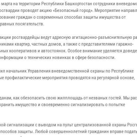
24 марта на территории Республики Башкортостан сотрудники вневедо
осгвардии проводят акцию «Безопасный город». Мероприятие направл
ование граждан о современных способах защиты имущества от
равных посягательств.
 акции росгвардейцы ведут адресную агитационно-разъяснительную ра
никами квартир, частных домов, а также с представителями гаражно-
ьных кооперативов и автостоянок. Особое внимание уделяется довед
информации о технических новинках в сфере безопасности.
тил начальник Управления вневедомственной охраны по Республике
е профилактические мероприятия проводятся на регулярной основе,
жданам, как обезопасить свою жилплощадь от незваных гостей. Мы р
охранить имущество и своевременно сигнализировать о попытке
ной сигнализации с выводом на пульт централизованной охраны Росг
способов защиты. Любой совершеннолетний гражданин вправе подат