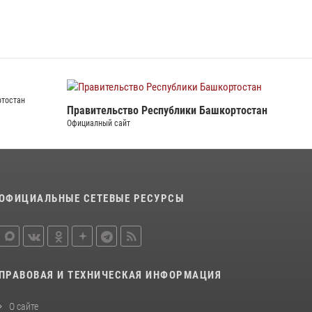
из гипермаркета
15 июля 2026, 06:22
В Стерлитамаке сотрудники Росгвардии
обеспечили правопорядок на фестивале
банной культуры «Хумай-фест»
 РОССИИ
еспублике Башкортостан
21 июля 2026, 06:06
Правительство Республики Башкорто
Официалный сайт
ОФИЦИАЛЬНЫЕ СЕТЕВЫЕ РЕСУРСЫ
ПРАВОВАЯ И ТЕХНИЧЕСКАЯ ИНФОРМАЦИЯ
О сайте