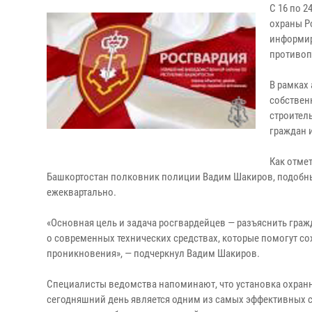
С 16 по 
охраны Р
информир
противоп
В рамках
собствен
строител
граждан 
Как отме
Башкортостан полковник полиции Вадим Шакиров, подобны
ежеквартально.
«Основная цель и задача росгвардейцев — разъяснить гра
о современных технических средствах, которые помогут с
проникновения», — подчеркнул Вадим Шакиров.
Специалисты ведомства напоминают, что установка охран
сегодняшний день является одним из самых эффективных 