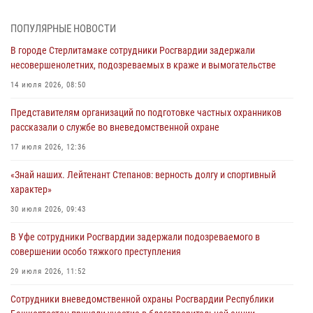
31 июля 2026, 06:45
ПОПУЛЯРНЫЕ НОВОСТИ
В Чишминском районе сотрудники Росгвардии провели
В городе Стерлитамаке сотрудники Росгвардии задержали
волейбольный турнир на открытом воздухе
несовершенолетних, подозреваемых в краже и вымогательстве
30 июля 2026, 09:56
14 июля 2026, 08:50
«Знай наших. Лейтенант Степанов: верность долгу и спортивный
Представителям организаций по подготовке частных охранников
характер»
рассказали о службе во вневедомственной охране
30 июля 2026, 09:43
17 июля 2026, 12:36
В Уфе сотрудники Росгвардии задержали подозреваемого в
«Знай наших. Лейтенант Степанов: верность долгу и спортивный
совершении особо тяжкого преступления
характер»
29 июля 2026, 11:52
30 июля 2026, 09:43
В Уфе сотрудники Росгвардии задержали подозреваемого в
В Уфе сотрудники Росгвардии задержали подозреваемого в
хищении товара из магазина
совершении особо тяжкого преступления
29 июля 2026, 05:41
29 июля 2026, 11:52
Сотрудники вневедомственной охраны Росгвардии Республики