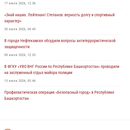
17 июля 2026, 12:36
В Уфе сотрудники Росгвардии задержали подозреваемого в
«Знай наших. Лейтенант Степанов: верность долгу и спортивный
совершении особо тяжкого преступления
характер»
29 июля 2026, 11:52
30 июля 2026, 09:43
В Уфе сотрудники Росгвардии задержали подозреваемого в
В городе Нефтекамске обсудили вопросы антитеррористической
хищении товара из магазина
защищенности
29 июля 2026, 05:41
09 июля 2026, 12:55
В ФГКУ «УВО ВНГ России по Республике Башкортостан» проводили
на заслуженный отдых майора полиции
13 июля 2026, 05:46
Профилактическая операция «Безопасный город» в Республике
Башкортостан
17 июля 2026, 06:51
Сотрудники вневедомственной охраны Росгвардии Республики
Башкортостан приняли участие в благотворительной акции