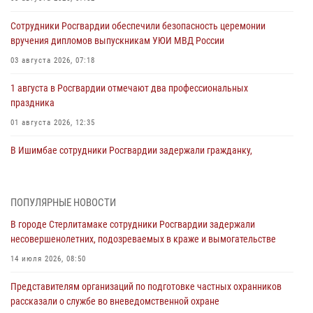
Сотрудники Росгвардии обеспечили безопасность церемонии
вручения дипломов выпускникам УЮИ МВД России
03 августа 2026, 07:18
1 августа в Росгвардии отмечают два профессиональных
праздника
01 августа 2026, 12:35
В Ишимбае сотрудники Росгвардии задержали гражданку,
подозреваемую в серии краж из продуктового магазина
31 июля 2026, 06:45
ПОПУЛЯРНЫЕ НОВОСТИ
В Чишминском районе сотрудники Росгвардии провели
В городе Стерлитамаке сотрудники Росгвардии задержали
волейбольный турнир на открытом воздухе
несовершенолетних, подозреваемых в краже и вымогательстве
30 июля 2026, 09:56
14 июля 2026, 08:50
«Знай наших. Лейтенант Степанов: верность долгу и спортивный
Представителям организаций по подготовке частных охранников
характер»
рассказали о службе во вневедомственной охране
30 июля 2026, 09:43