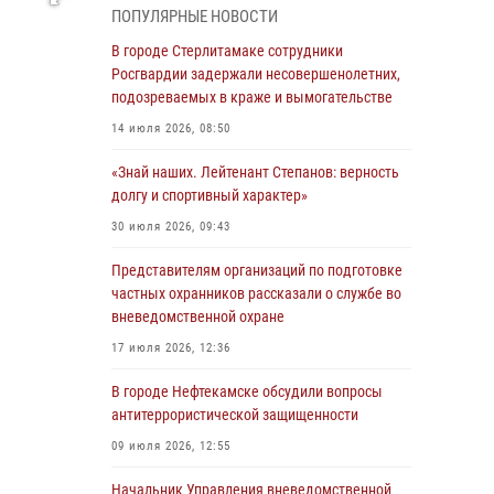
01 августа 2026, 12:35
ПОПУЛЯРНЫЕ НОВОСТИ
В Ишимбае сотрудники Росгвардии
В городе Стерлитамаке сотрудники
задержали гражданку, подозреваемую в
Росгвардии задержали несовершенолетних,
серии краж из продуктового магазина
подозреваемых в краже и вымогательстве
31 июля 2026, 06:45
14 июля 2026, 08:50
В Чишминском районе сотрудники
«Знай наших. Лейтенант Степанов: верность
Росгвардии провели волейбольный турнир на
долгу и спортивный характер»
открытом воздухе
30 июля 2026, 09:43
30 июля 2026, 09:56
Представителям организаций по подготовке
«Знай наших. Лейтенант Степанов: верность
частных охранников рассказали о службе во
долгу и спортивный характер»
вневедомственной охране
30 июля 2026, 09:43
17 июля 2026, 12:36
В Уфе сотрудники Росгвардии задержали
В городе Нефтекамске обсудили вопросы
подозреваемого в совершении особо тяжкого
антитеррористической защищенности
преступления
09 июля 2026, 12:55
29 июля 2026, 11:52
Начальник Управления вневедомственной