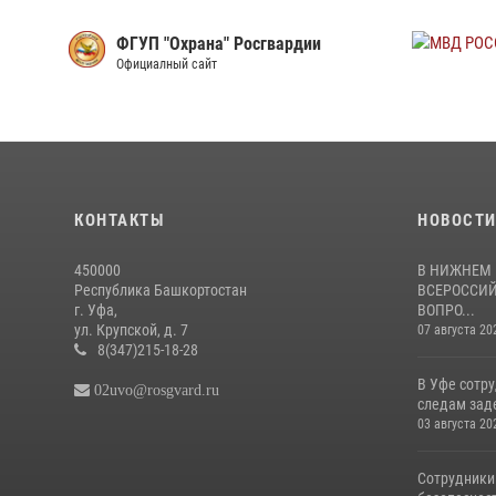
ГВАРДИЯ
ФГУП "Охрана" Росгвардии
алный сайт
Официалный сайт
КОНТАКТЫ
НОВОСТ
450000
В НИЖНЕМ 
Республика Башкортостан
ВСЕРОССИЙ
г. Уфа,
ВОПРО...
ул. Крупской, д. 7
07 августа 20
8(347)215-18-28
В Уфе сотр
02uvo@rosgvard.ru
следам зад
03 августа 20
Сотрудники