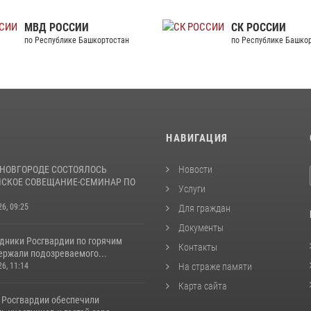
МВД РОССИИ
С
по Республике Башкортостан
по
И
НАВИГАЦИЯ
НОВГОРОДЕ СОСТОЯЛОСЬ
Новости
СКОЕ СОВЕЩАНИЕ-СЕМИНАР ПО
Услуги
26, 09:25
Для граждан
Документы
удники Росгвардии по горячим
Контакты
ержали подозреваемого...
26, 11:14
На страже памяти
Карта сайта
 Росгвардии обеспечили