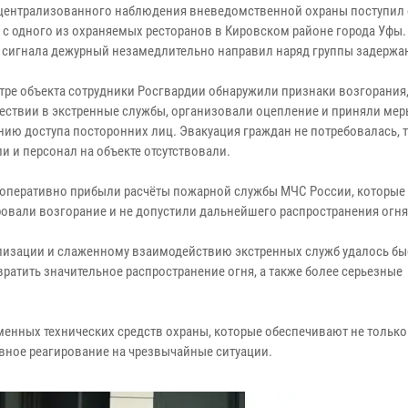
 централизованного наблюдения вневедомственной охраны поступил 
» с одного из охраняемых ресторанов в Кировском районе города Уфы.
 сигнала дежурный незамедлительно направил наряд группы задержа
тре объекта сотрудники Росгвардии обнаружили признаки возгорания
ествии в экстренные службы, организовали оцепление и приняли мер
нию доступа посторонних лиц. Эвакуация граждан не потребовалась, т
и и персонал на объекте отсутствовали.
 оперативно прибыли расчёты пожарной службы МЧС России, которые
овали возгорание и не допустили дальнейшего распространения огня
лизации и слаженному взаимодействию экстренных служб удалось бы
ратить значительное распространение огня, а также более серьезные
менных технических средств охраны, которые обеспечивают не только
ивное реагирование на чрезвычайные ситуации.