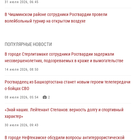
31 июля 2026, 06:45
В Чишминском районе сотрудники Росгвардии провели
волейбольный турнир на открытом воздухе
30 июля 2026, 09:56
«Знай наших. Лейтенант Степанов: верность долгу и спортивный
ПОПУЛЯРНЫЕ НОВОСТИ
характер»
В городе Стерлитамаке сотрудники Росгвардии задержали
30 июля 2026, 09:43
несовершенолетних, подозреваемых в краже и вымогательстве
В Уфе сотрудники Росгвардии задержали подозреваемого в
14 июля 2026, 08:50
совершении особо тяжкого преступления
Росгвардеец из Башкортостана станет новым героем телепередачи
29 июля 2026, 11:52
о бойцах СВО
В Уфе сотрудники Росгвардии задержали подозреваемого в
08 июля 2026, 05:54
2
хищении товара из магазина
«Знай наших. Лейтенант Степанов: верность долгу и спортивный
29 июля 2026, 05:41
характер»
В Башкирии росгвардейцы задержали пьяного водителя и передали
30 июля 2026, 09:43
его сотрудникам ДПС
В городе Нефтекамске обсудили вопросы антитеррористической