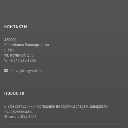
Республике Башкортостан принял участие в обсуждении вопросов
безопасности гимназии №16 города Уфы
08 июля 2026, 13:47
2
КОНТАКТЫ
В Уфе сотрудники Росгвардии задержали подозреваемого в
совершении особо тяжкого преступления
450000
29 июля 2026, 11:52
Республика Башкортостан
г. Уфа,
ул. Крупской, д. 7
8(347)215-18-28
02uvo@rosgvard.ru
НОВОСТИ
В Уфе сотрудники Росгвардии по горячим следам задержали
подозреваемого...
03 августа 2026, 11:14