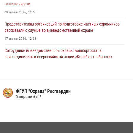
28 июля 2026, 04:15
защищенности
09 июля 2026, 12:55
Представителям организаций по подготовке частных охранников
рассказали о службе во вневедомственной охране
17 июля 2026, 12:36
Сотрудники вневедомственной охраны Башкортостана
присоединились к всероссийской акции «Коробка храбрости»
07 июля 2026, 11:38
2
В Башкортостане в рамках акции "Каникулы с Росгвардией" для
детей провели праздник безопасности
ФГУП "Охрана" Росгвардии
08 июля 2026, 03:20
9
1
Официалный сайт
В ФГКУ «УВО ВНГ России по Республике Башкортостан» проводили
на заслуженный отдых майора полиции
13 июля 2026, 05:46
Начальник Управления вневедомственной охраны Росгвардии по